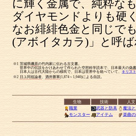
に輝く金属で、純粋な
ダイヤモンドよりも硬
なお緋緋色金と同じで
(アボイタカラ)」と呼
※1
茨城県
磯原
の竹内家に伝わる古文書。
世界中の伝説をかけあわせて作られた空想科学読本で、日本最大の
偽
日本人は古代大陸からの移民で、日本は世界中を統べていて、
キリス
※2
日ユ同祖論者
、
酒井勝軍
(1,874～1,940)による自説。