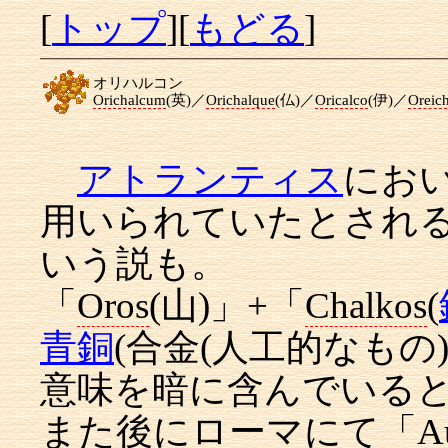
[
トップ
][
もどる
]
オリハルコン
Orichalcum
(英)／
Orichalque
(仏)／
Oricalco
(伊)／
Oreic
アトランティス
にお
用いられていたとされ
いう説も。
「
Oros
(山)」+「
Chalkos
(
青銅
(合金(人工的なもの
意味を暗に含んでいる
また後にローマにて「
A