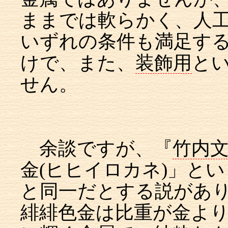
ままでは軟らかく、人
いずれの条件も満足す
けで、また、
装飾用
と
せん。
余談ですが、『
竹内
金(ヒヒイロカネ)」と
と同一だとする説がありま
緋緋色金は比重が金よ