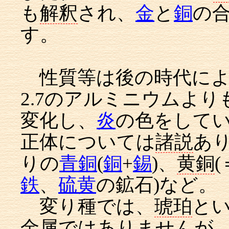
も
解釈
され、
金
と
銅
の合
す。
性質等は後の時代によ
2.7のアルミニウムよ
変化し、
炎
の色をして
正体については
諸説
あ
りの
青銅
(
銅
+
錫
)、
黄銅
(
鉄
、
硫黄
の鉱石)など。
変り種では、
琥珀
と
金属ではありませんが、色