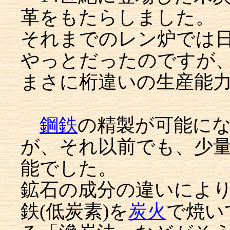
革をもたらしました。
それまでのレン炉では日産
やっとだったのですが、
まさに桁違いの生産能
鋼鉄
の精製が可能にな
が、それ以前でも、少
能でした。
鉱石の成分の違いによ
鉄
(低炭素)を
炭火
で焼い