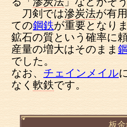
る「
滲炭法
」などがそ
刀剣では
滲炭法
が有
ての
鋼鉄
が重要となり
鉱石の質という確率に
産量の増大はそのまま
でした。
なお、
チェインメイル
なく
軟鉄
です。
板金