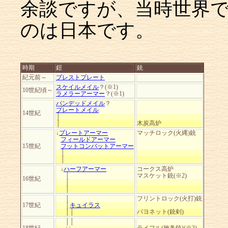
余談ですが、当時世界
のは日本です。
時期
鎧
銃
紀元前～
ブレストプレート
スケイルメイル
？(※1)
10世紀頃～
ラメラーアーマー
？(※1)
バンデッドメイル
？
プレートメイル
14世紀
│
│
木炭高炉
↓
プレートアーマー
マッチロック(火縄)銃
│
フィールドアーマー
15世紀
│
フットコンバットアーマー
│
│
│
│
│
↓
ハーフアーマー
コークス高炉
││
│
マスケット銃(※2)
16世紀
││
│
││
│
││
│
フリントロック(火打)銃
17世紀
││
│
キュイラス
││
││
バヨネット(銃剣)
││
││