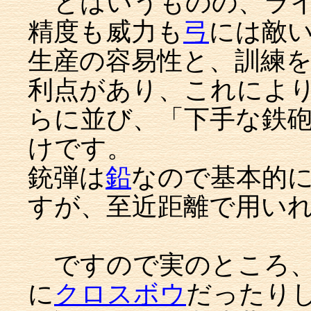
とはいうものの、ライ
精度も威力も
弓
には敵
生産の容易性と、訓練
利点があり、これによ
らに並び、「下手な鉄
けです。
銃弾は
鉛
なので基本的
すが、至近距離で用い
ですので実のところ、
に
クロスボウ
だったり