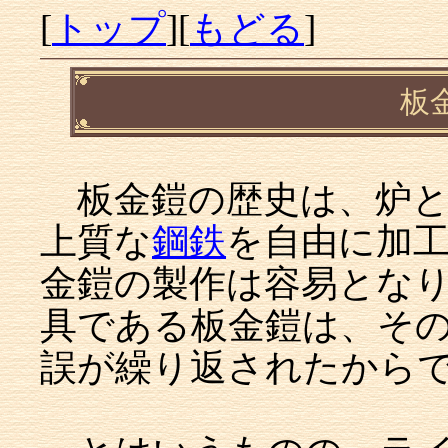
[
トップ
][
もどる
]
板
板金鎧の歴史は、炉と
上質な
鋼鉄
を自由に加
金鎧の製作は容易とな
具である板金鎧は、そ
誤が繰り返されたから