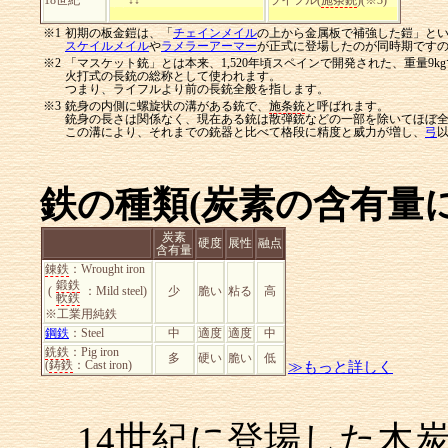
18世紀
││
↓↓
ライフル(
施条銃
)(※3)
※1
初期の板金鎧は、「
チェインメイル
の上から金属板で補強した鎧」と
スケイルメイル
や
ラメラーアーマー
が正式に登場したのが同時期です
※2
「マスケット銃」とは本来、1,520年頃スペインで開発された、重量9k
火打式の長銃の総称として使われます。
つまり、ライフルより前の長銃全般を指します。
※3
銃身の内側に螺旋状の溝がある銃で、
施条銃
と呼ばれます。
銃身の長さは関係なく、現在ある銃は散弾銃などの一部を除いてほぼ
この溝により、それまでの銃器と比べて格段に精度と威力が増し、
弓
鉄の種類(炭素の含有量に
炭素
硬度
展性
融点
含有量
錬鉄
：Wrought iron
鍛鉄
(
：Mild steel)
少
脆い
粘る
高
軟鉄
※工業用純鉄
鋼鉄
：Steel
中
適度
適度
中
銑鉄
：Pig iron
多
硬い
脆い
低
(
鋳鉄
：Cast iron)
≫もっと詳しく
14世紀に登場した木