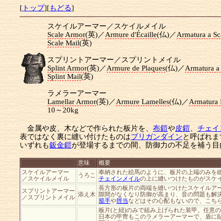
[
トップ
][
もどる
]
スケイルアーマー／スケイルメイル
Scale Armor
(英)／
Armure d'Écaille
(仏)／
Armatura a Sc
Scale Mail
(英)
スプリントアーマー／スプリントメイル
Splint Armor
(英)／
Armure de Plaques
(仏)／
Armatura a
Splint Mail
(英)
ラメラーアーマー
Lamellar Armor
(英)／
Armure Lamelles
(仏)／
Armatura 
10～20kg
金属や皮、木などで作られた板片を、
布鎧
や
皮鎧
、
チェイ
表ではなく裏に縫い付けたものは
ブリガンダイン
と呼ばれま
いずれも
鈑金鎧
が登場するまでの間、防御力の不足を補う目
意味
概要
スケイルアーマー
奉納された絵馬のように、板片の上端のみを
うろこ
／スケイルメイル
チェインメイル
の上に縫いつけたものがスケ
長方形の板片の両端を縫いつけたスケイルア
スプリントアーマー
添え木
隙間がなくなり防御が高まり、音の問題も解
／スプリントメイル
籠手
や
脛当
などはその心配もないので、こち
板片(と紐)のみで組み上げられた装甲。任意
日本の甲冑もこのラメラーアーマーで、盾に