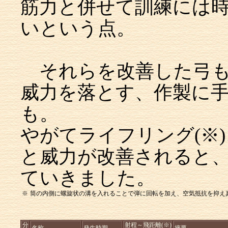
筋力と併せて訓練には
いという点。
それらを改善した弓も多
威力を落とす、作製に
も。
やがてライフリング(※
と威力が改善されると
ていきました。
※
筒の内側に螺旋状の溝を入れることで弾に回転を加え、空気抵抗を抑え
分
射程～飛距離(※)