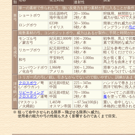
名称
発生時期
摘要
類
連射性
単一の素材で作られた弓。強い反発力を持つ素材が手に入ることが条件
旧石器時代
20～100m
狩猟用。
林間部
な
単
ショートボウ
地中海沿岸
2秒／本
威力が低いので大
弓
633年
50～500m
簡単に作れ威力が
ロングボウ
イギリス
6秒／本
イングランドの
弓
複数素材の弓。コンポジットボウ。威力はあるが製作に手間と時間がか
モンゴル弓
紀元前2,000年
100～200m
戦争用。馬上で邪
／蒙古弓
モンゴル
2秒／本
素で実用的な威力
合
紀元前8世紀
100～600m
上記を参考に作ら
リカーブボウ
成
ギリシア
6秒／本
軽く引くだけでロ
弓
平安時代
120～1,000m
矢が長く重く、下1
和弓
日本
6秒／本
馬上弓を由来とす
コンパウンドボウ
1,966年
300～1,200m
滑車つきの弓。て
／化合弓
アメリカ
1秒／本
狙いをつけている
トリガー式の弓(／銃)。引きながらでないので狙いやすい。訓練があま
クロスボウ
／弩
紀元前6世紀
225～345m
ハンドルで巻き上
洋
(／ボウガン)
中国
30秒／本
西洋で戦争に投入さ
弓
銃
リピーティング
紀元前4世紀
70～180m
レバー(てこの原理
／
クロスボウ
／連弩
中国
2秒／本
毒
を塗って用いる
銃
(マスケット
1,465年
～67.5m(100歩)
重い。命中しない
／火縄銃)
オスマン帝国
12秒／発
本格的に使用される
※
狙って命中させられる限界～飛ばせる限界(≒威力)。
使用者の能力や弓の性能も大きく影響するのであくまで目安。