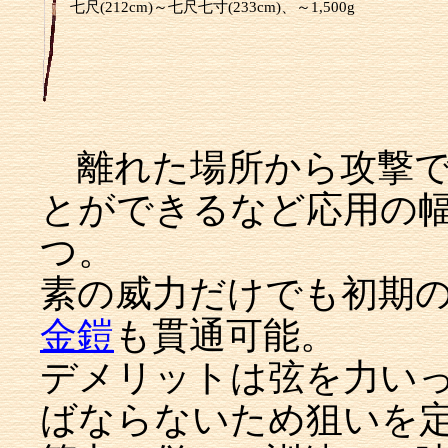
七尺(212cm)～七尺七寸(233cm)、～1,500g
離れた場所から攻撃で
とができるなど応用の幅
つ。
素の威力だけでも初期
金鎧
も貫通可能。
デメリットは弦を力い
ばならないため狙いを