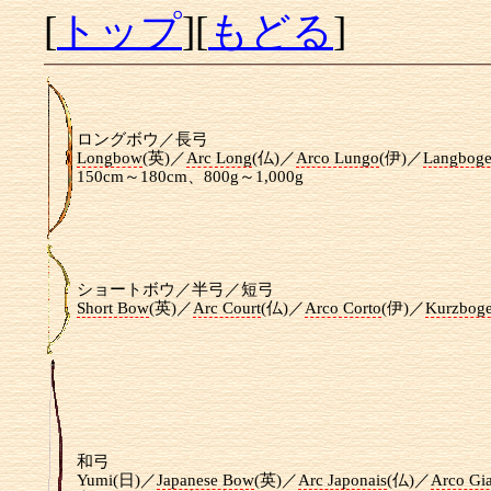
[
トップ
][
もどる
]
ロングボウ／
長弓
Longbow
(英)／
Arc Long
(仏)／
Arco Lungo
(伊)／
Langbog
150cm～180cm、800g～1,000g
ショートボウ／
半弓／短弓
Short Bow
(英)／
Arc Court
(仏)／
Arco Corto
(伊)／
Kurzbog
和弓
Yumi(日)／
Japanese Bow
(英)／
Arc Japonais
(仏)／
Arco Gi