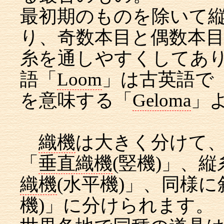
最初期のものを除いて縦
り、奇数本目と偶数本
糸を通しやすくしてあ
語「
Loom
」は古英語で
を意味する「
Geloma
」
織機
は大きく分けて
「
垂直織機
(
竪機)」、
織機
(
水平機)」、同様に
機)」に分けられます。