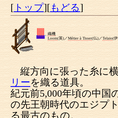
[
トップ
][
もどる
]
織機
Loom
(英)／
Métier à Tisser
(仏)／
Telaio
(伊
縦方向に張った糸に横
リー
を織る道具。
紀元前5,000年頃の中国
の先王朝時代のエジプ
る最古のもの。