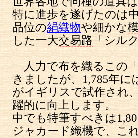
世界各地で同種の道具
特に進歩を遂げたのは
品位の
絹織物
や細かな
した一大
交易路
「シル
人力で布を織るこの
きましたが、1,785年に
がイギリスで試作され
躍的に向上します。
中でも特筆すべきは1,8
ジャカード
織機
で、これ