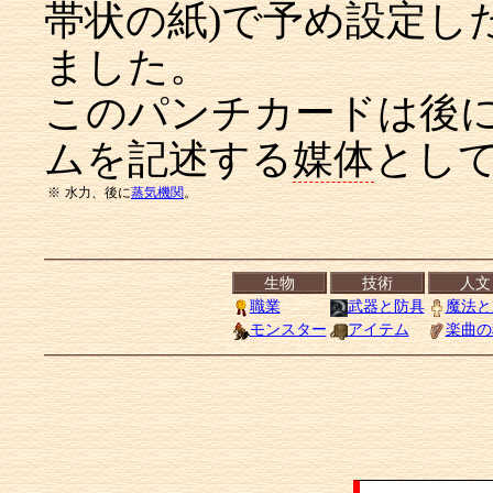
帯状の紙)で予め設定し
ました。
このパンチカードは後
ムを記述する
媒体
とし
※
水力、後に
蒸気機関
。