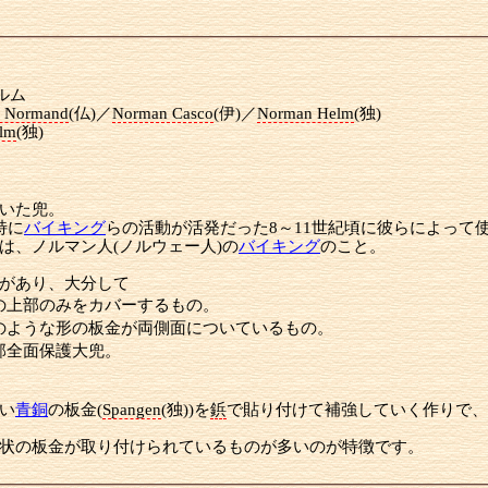
ルム
e Normand
(仏)／
Norman Casco
(伊)／
Norman Helm
(独)
lm
(独)
いた兜。
特に
バイキング
らの活動が活発だった8～11世紀頃に彼らによって
は、ノルマン人(ノルウェー人)の
バイキング
のこと。
があり、大分して
の上部のみをカバーするもの。
のような形の板金が両側面についているもの。
部全面保護大兜。
い
青銅
の板金(
Spangen
(独))を
鋲
で貼り付けて補強していく作りで、
状の板金が取り付けられているものが多いのが特徴です。