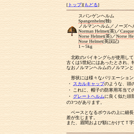
[
トップ
][
もどる
]
スパンゲンヘルム
Spangenhelm
(独)
ノルマンヘルム／ノーズヘ
Norman Helmet
(英)／
Casqu
Norse Helmet
(英)／
Norse He
Nose Helmet
(英誤記)
1～5kg
北欧のバイキングらが使用して
古くは5世紀にはあったとされ、
なおノルマンヘルムのノルマンと
形状には様々なバリエーション
・
スカルキャップ
のような、頭
・
これに、帽子の防寒用耳当て
・
グレートヘルム
に良く似た頭
の3つがあります。
ベースとなるボウルの上に細長
差が生じます。
また、眉間および額にかけてＴ字