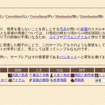
英)／
Cervelière
(仏)／
Cervelliera
(伊)／
Hirnhaube
(独)／
Eisenhaube
(独)
り、視界を遮らないことを良しとする
弓兵
が用いた
鉄製
のスカル
くとも前者の用途については、13世紀の終わり頃から14世紀初頭に
り下の防御が手薄になるため、
コイフ
や
アヴェンテイル
と併せて
に密着した帽子のことで、このサーブレアもそのような形状をして
トが非常に近く、兜としては至ってシンプルなものです。
伴い、サーブレアはその発展形である
バシネット
へと変化を遂げ