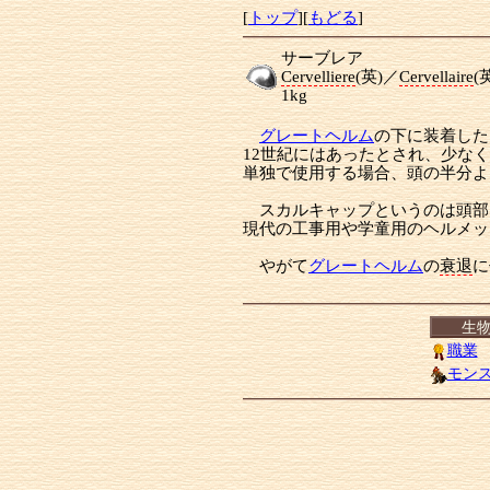
[
トップ
][
もどる
]
サーブレア
Cervelliere
(英)／
Cervellaire
(
1kg
グレートヘルム
の下に装着した
12世紀にはあったとされ、少な
単独で使用する場合、頭の半分よ
スカルキャップというのは頭部
現代の工事用や学童用のヘルメッ
やがて
グレートヘルム
の
衰退
に