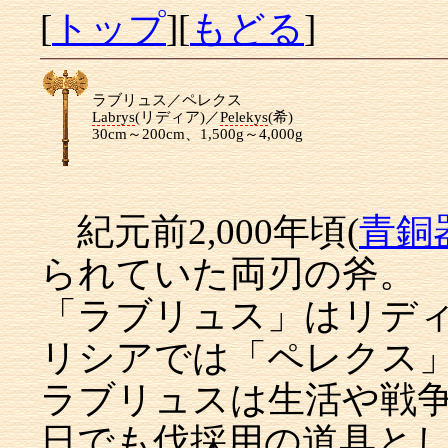
[
トップ
][
もどる
]
ラブリュス／ペレクス
Labrys
(リディア)／
Pelekys
(希)
30cm～200cm、1,500g～4,000g
紀元前2,000年頃(
青銅
られていた両刃の斧。
「ラブリュス」はリディ
リシアでは「ペレクス
ラブリュスは生活や戦
日でも
伐採
用の道具と