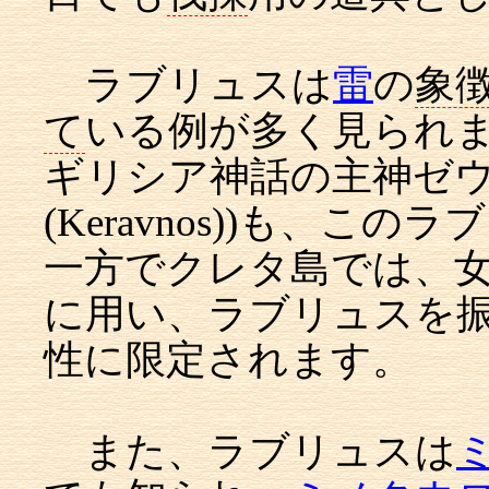
ラブリュスは
雷
の
象
て
いる例が多く見られ
ギリシア神話の主神ゼ
(Keravnos))も、こ
一方でクレタ島では、
に用い、ラブリュスを
性に限定されます。
また、ラブリュスは