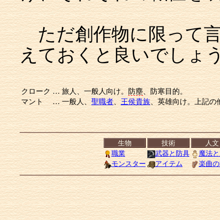
ただ創作物に限って言
えておくと良いでしょう
クローク
…
旅人、一般人向け。
防塵
、防寒目的。
マント
…
一般人、
聖職者
、
王侯貴族
、英雄向け。上記の