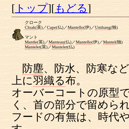
[
トップ
][
もどる
]
クローク
Cloak
(英)／
Cape
(仏)／
Mantello
(伊)／
Umhang
(独)
マント
Mantle
(英)／
Manteau
(仏)／
Mantello
(伊)／
Mantel
(独)
Mantelet
(英)／
Mantelet
(仏)
防塵
、防水、防寒な
上に
羽織る
布。
オーバーコートの原型
く、首の部分で留めら
フードの有無は、時代
す。