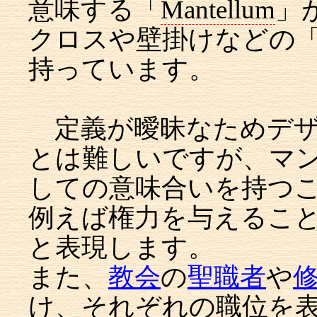
意味する「
Mantellum
」
クロスや壁掛けなどの
持っています。
定義が曖昧なためデザ
とは難しいですが、マ
しての意味合いを持つ
例えば権力を与えるこ
と表現します。
また、
教会
の
聖職者
や
け、それぞれの職位を