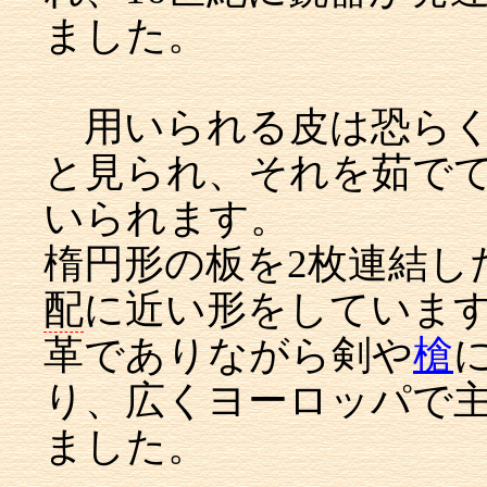
ました。
用いられる皮は恐らく
と見られ、それを茹で
いられます。
楕円形の板を2枚連結し
配
に近い形をしていま
革でありながら剣や
槍
り、広くヨーロッパで
ました。