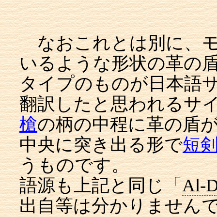
なおこれとは別に、モ
いるような形状の革の
タイプのものが日本語サ
翻訳したと思われるサイ
槍
の柄の中程に革の盾
中央に突き出る形で
短
うものです。
語源も上記と同じ「
Al-D
出自等は分かりませんで