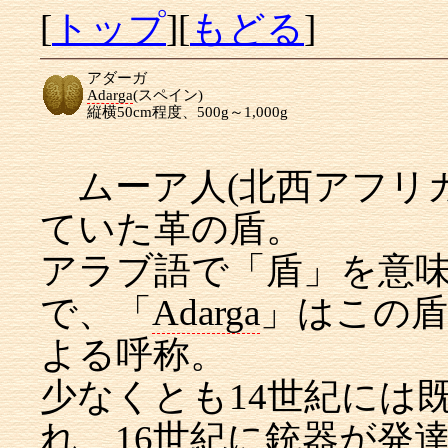
[
トップ
][
もどる
]
アダーガ
Adarga
(スペイン)
縦横50cm程度、500g～1,000g
ムーア人(北西アフリカ
ていた革の盾。
アラブ語で「盾」を意
で、「
Adarga
」はこの
よる呼称。
少なくとも14世紀には
れ、16世紀に銃器が発