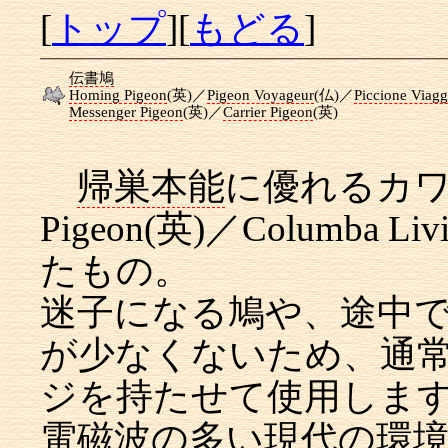
[
トップ
][
もどる
]
伝書鳩
Homing Pigeon
(英)／
Pigeon Voyageur
(仏)／
Piccione Viagg
Messenger Pigeon
(英)／
Carrier Pigeon
(英)
帰巣本能
に優れるカワラ
Pigeon(英)／Columba L
たもの。
迷子になる鳩や、途中
が少なくないため、通
ジを持たせて使用しま
電磁波
の多い現代の環