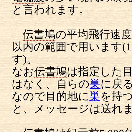
と言われます。
伝書鳩
の平均飛行速度は
以内の範囲で用います(1
す)。
なお
伝書鳩
は指定した
はなく、自らの
巣
に戻
なので目的地に
巣
を持
と、メッセージは送れ