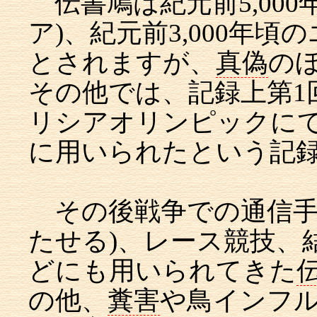
伝書鳩は紀元前5,00
ア)、紀元前3,000年
とされますが、
真偽
の
その他では、記録上第1
リシアオリンピックに
に用いられたという記
その後戦争での通信手
たせる)、レース競技、
どにも用いられてきた
の他、
糞害
や鳥インフ