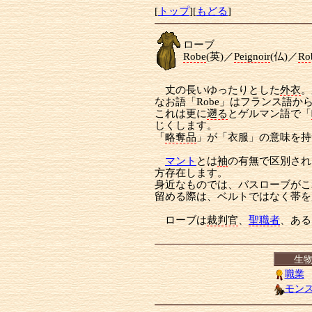
[
トップ
][
もどる
]
ローブ
Robe
(英)／
Peignoir
(仏)／
Ro
丈の長いゆったりとした
外衣
。
なお語「Robe」はフランス語
これは更に
遡る
とゲルマン語で「
じくします。
「
略奪品
」が「衣服」の意味を持
マント
とは
袖
の有無で区別され
方存在します。
身近なものでは、バスローブがこ
留める際は、ベルトではなく帯を
ローブは
裁判官
、
聖職者
、ある