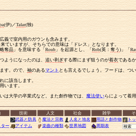
ba
(伊)／
Talar
(独)
広義で室内用のガウンも含みます。
から来ていますが、そちらでの意味は「ドレス」となります。
略奪品
」を意味する「
Roub
」を起源とし、「
Rob
(英：
奪う
)」「
Ra
つようになったのは、
追い剥ぎ
する際にまず狙うのが
着衣
である
ます。ので、
袖
のある
マント
とも言えるでしょう。フードは、つ
れに該当します。
用います。
いは大学の卒業式など。また創作物では、
魔法使い
らによって着