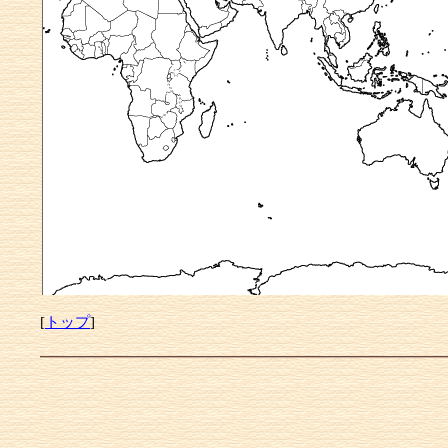
[
トップ
]